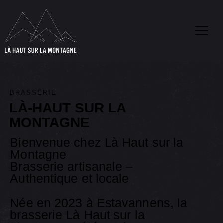
BRASSERIE
LÀ-HAUT SUR LA
MONTAGNE
Bienvenue chez Là Haut sur la
Montagne
Brasserie artisanale –
Authentique et locale
Née en 2023 à Estavannens, la
brasserie Là Haut sur la