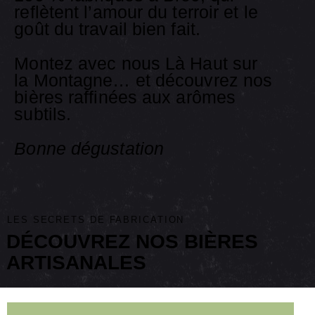
reflètent l’amour du terroir et le
goût du travail bien fait.
Montez avec nous Là Haut sur
la Montagne… et découvrez nos
bières raffinées aux arômes
subtils.
Bonne dégustation
LES SECRETS DE FABRICATION
DÉCOUVREZ NOS BIÈRES
ARTISANALES